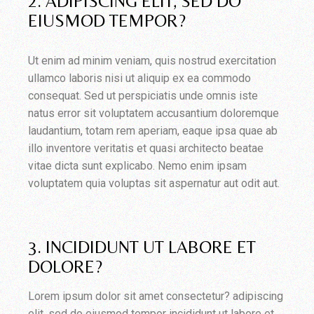
2. ADIPISCING ELIT, SED DO
EIUSMOD TEMPOR?
Ut enim ad minim veniam, quis nostrud exercitation
ullamco laboris nisi ut aliquip ex ea commodo
consequat. Sed ut perspiciatis unde omnis iste
natus error sit voluptatem accusantium doloremque
laudantium, totam rem aperiam, eaque ipsa quae ab
illo inventore veritatis et quasi architecto beatae
vitae dicta sunt explicabo. Nemo enim ipsam
voluptatem quia voluptas sit aspernatur aut odit aut.
3. INCIDIDUNT UT LABORE ET
DOLORE?
Lorem ipsum dolor sit amet consectetur? adipiscing
elit, sed do eiusmod tempor incididunt ut labore et