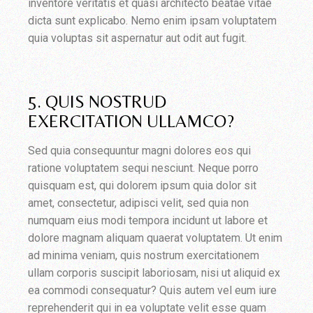
inventore veritatis et quasi architecto beatae vitae
dicta sunt explicabo. Nemo enim ipsam voluptatem
quia voluptas sit aspernatur aut odit aut fugit.
5. QUIS NOSTRUD
EXERCITATION ULLAMCO?
Sed quia consequuntur magni dolores eos qui
ratione voluptatem sequi nesciunt. Neque porro
quisquam est, qui dolorem ipsum quia dolor sit
amet, consectetur, adipisci velit, sed quia non
numquam eius modi tempora incidunt ut labore et
dolore magnam aliquam quaerat voluptatem. Ut enim
ad minima veniam, quis nostrum exercitationem
ullam corporis suscipit laboriosam, nisi ut aliquid ex
ea commodi consequatur? Quis autem vel eum iure
reprehenderit qui in ea voluptate velit esse quam