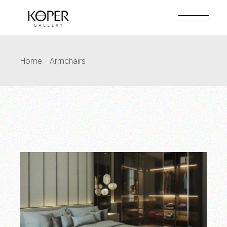
Skip
to
the
content
Home
Armchairs