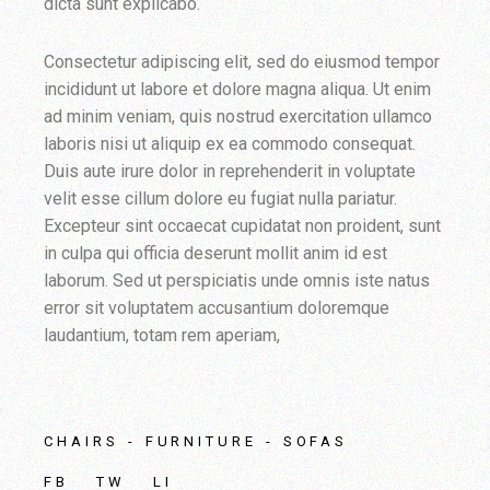
dicta sunt explicabo.
Consectetur adipiscing elit, sed do eiusmod tempor
incididunt ut labore et dolore magna aliqua. Ut enim
ad minim veniam, quis nostrud exercitation ullamco
laboris nisi ut aliquip ex ea commodo consequat.
Duis aute irure dolor in reprehenderit in voluptate
velit esse cillum dolore eu fugiat nulla pariatur.
Excepteur sint occaecat cupidatat non proident, sunt
in culpa qui officia deserunt mollit anim id est
laborum. Sed ut perspiciatis unde omnis iste natus
error sit voluptatem accusantium doloremque
laudantium, totam rem aperiam,
CHAIRS
FURNITURE
SOFAS
FB
TW
LI